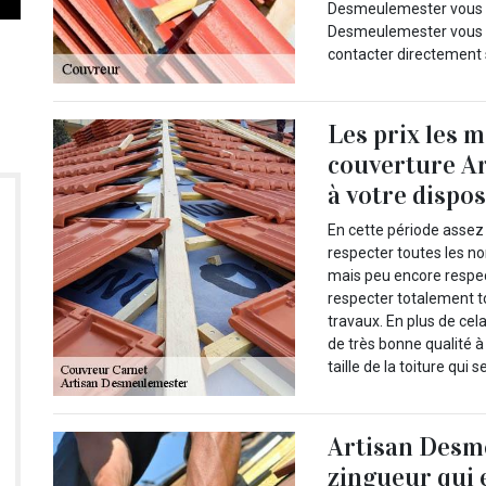
Desmeulemester vous fa
Desmeulemester vous po
contacter directement 
Les prix les m
couverture A
à votre dispo
En cette période assez 
respecter toutes les no
mais peu encore respec
respecter totalement t
travaux. En plus de ce
de très bonne qualité à
taille de la toiture qui 
Artisan Desm
zingueur qui e