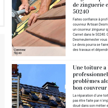
de zinguerie e
50240
Faites confiance à pro
couvreur Artisan Desm
un couvreur zingueur qu
Carnet dans le 50240. G
Desmeulemester vous of
Le devis pourra se fai
des travaux et dépendra 
Une toiture a
professionnel
problèmes alor
bon couvreu
La réparation d`une toi
pas être faite par n`imp
doué dans son métier e