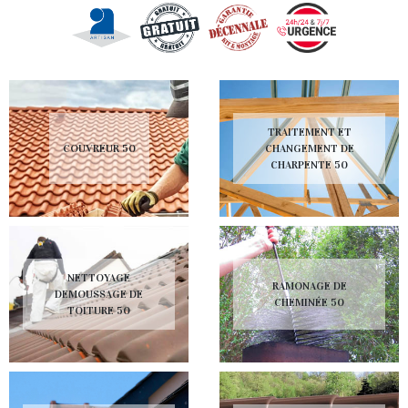
TRAITEMENT ET
COUVREUR 50
CHANGEMENT DE
CHARPENTE 50
NETTOYAGE
RAMONAGE DE
DEMOUSSAGE DE
CHEMINÉE 50
TOITURE 50