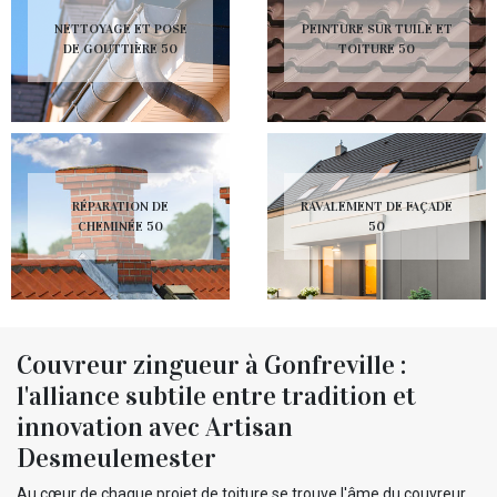
NETTOYAGE ET POSE
PEINTURE SUR TUILE ET
DE GOUTTIÈRE 50
TOITURE 50
RÉPARATION DE
RAVALEMENT DE FAÇADE
CHEMINÉE 50
50
Couvreur zingueur à Gonfreville :
l'alliance subtile entre tradition et
innovation avec Artisan
Desmeulemester
Au cœur de chaque projet de toiture se trouve l'âme du couvreur