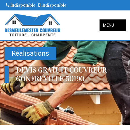
indisponible
indisponible
MENU
Réalisations
DEVIS GRATUIT COUVREUR
GONFREVILLE 50190