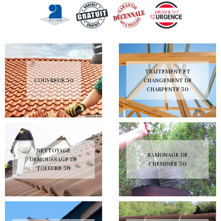
TRAITEMENT ET
COUVREUR 50
CHANGEMENT DE
CHARPENTE 50
NETTOYAGE
RAMONAGE DE
DEMOUSSAGE DE
CHEMINÉE 50
TOITURE 50