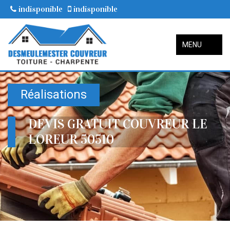
indisponible
indisponible
MENU
Réalisations
DEVIS GRATUIT COUVREUR LE
LOREUR 50510