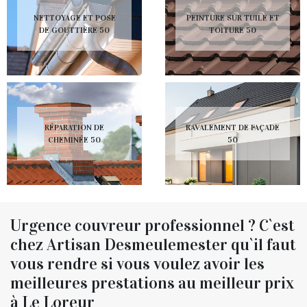
NETTOYAGE ET POSE
PEINTURE SUR TUILE ET
DE GOUTTIÈRE 50
TOITURE 50
RÉPARATION DE
RAVALEMENT DE FAÇADE
CHEMINÉE 50
50
Urgence couvreur professionnel ? C`est
chez Artisan Desmeulemester qu`il faut
vous rendre si vous voulez avoir les
meilleures prestations au meilleur prix
à Le Loreur