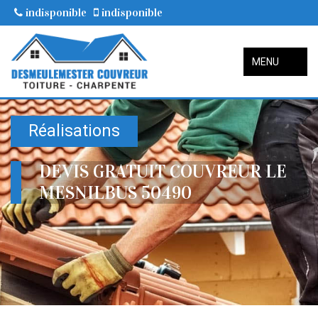
indisponible
indisponible
MENU
Réalisations
DEVIS GRATUIT COUVREUR LE
MESNILBUS 50490