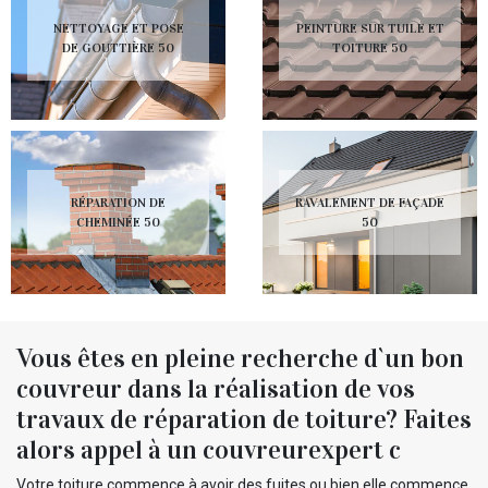
NETTOYAGE ET POSE
PEINTURE SUR TUILE ET
DE GOUTTIÈRE 50
TOITURE 50
RÉPARATION DE
RAVALEMENT DE FAÇADE
CHEMINÉE 50
50
Vous êtes en pleine recherche d`un bon
couvreur dans la réalisation de vos
travaux de réparation de toiture? Faites
alors appel à un couvreurexpert c
Votre toiture commence à avoir des fuites ou bien elle commence