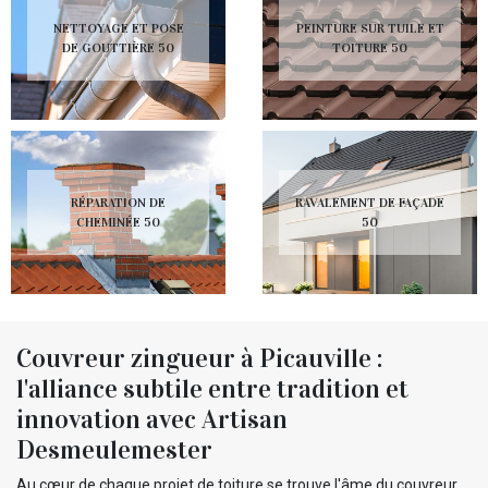
NETTOYAGE ET POSE
PEINTURE SUR TUILE ET
DE GOUTTIÈRE 50
TOITURE 50
RÉPARATION DE
RAVALEMENT DE FAÇADE
CHEMINÉE 50
50
Couvreur zingueur à Picauville :
l'alliance subtile entre tradition et
innovation avec Artisan
Desmeulemester
Au cœur de chaque projet de toiture se trouve l'âme du couvreur