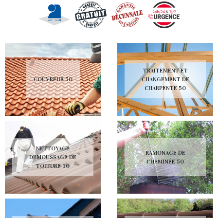
TRAITEMENT ET
COUVREUR 50
CHANGEMENT DE
CHARPENTE 50
NETTOYAGE
RAMONAGE DE
DEMOUSSAGE DE
CHEMINÉE 50
TOITURE 50