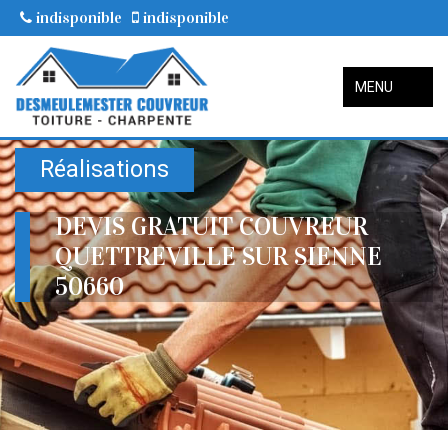
indisponible
indisponible
MENU
Réalisations
DEVIS GRATUIT COUVREUR
QUETTREVILLE SUR SIENNE
50660