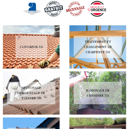
TRAITEMENT ET
COUVREUR 50
CHANGEMENT DE
CHARPENTE 50
NETTOYAGE
RAMONAGE DE
DEMOUSSAGE DE
CHEMINÉE 50
TOITURE 50