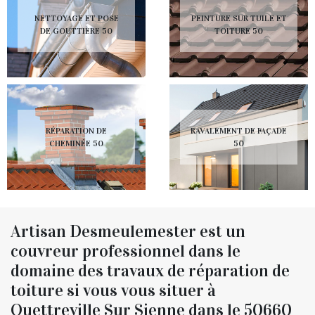
NETTOYAGE ET POSE
PEINTURE SUR TUILE ET
DE GOUTTIÈRE 50
TOITURE 50
RÉPARATION DE
RAVALEMENT DE FAÇADE
CHEMINÉE 50
50
Artisan Desmeulemester est un
couvreur professionnel dans le
domaine des travaux de réparation de
toiture si vous vous situer à
Quettreville Sur Sienne dans le 50660