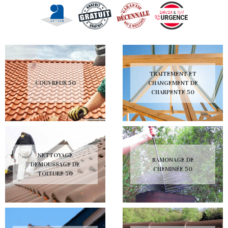
TRAITEMENT ET
COUVREUR 50
CHANGEMENT DE
CHARPENTE 50
NETTOYAGE
RAMONAGE DE
DEMOUSSAGE DE
CHEMINÉE 50
TOITURE 50