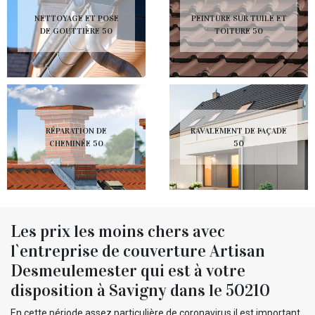
NETTOYAGE ET POSE
PEINTURE SUR TUILE ET
DE GOUTTIÈRE 50
TOITURE 50
RÉPARATION DE
RAVALEMENT DE FAÇADE
CHEMINÉE 50
50
Les prix les moins chers avec
l`entreprise de couverture Artisan
Desmeulemester qui est à votre
disposition à Savigny dans le 50210
En cette période assez particulière de coronavirus il est important