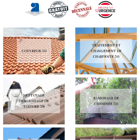
TRAITEMENT ET
COUVREUR 50
CHANGEMENT DE
CHARPENTE 50
NETTOYAGE
RAMONAGE DE
DEMOUSSAGE DE
CHEMINÉE 50
TOITURE 50