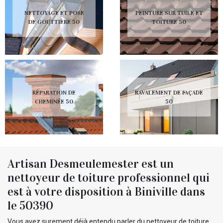
NETTOYAGE ET POSE
PEINTURE SUR TUILE ET
DE GOUTTIÈRE 50
TOITURE 50
RÉPARATION DE
RAVALEMENT DE FAÇADE
CHEMINÉE 50
50
Artisan Desmeulemester est un
nettoyeur de toiture professionnel qui
est à votre disposition à Biniville dans
le 50390
Vous avez surement déjà entendu parler du nettoyeur de toiture