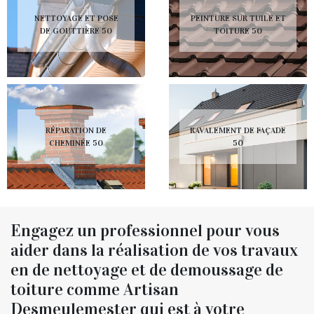
NETTOYAGE ET POSE
PEINTURE SUR TUILE ET
DE GOUTTIÈRE 50
TOITURE 50
RÉPARATION DE
RAVALEMENT DE FAÇADE
CHEMINÉE 50
50
Engagez un professionnel pour vous
aider dans la réalisation de vos travaux
en de nettoyage et de demoussage de
toiture comme Artisan
Desmeulemester qui est à votre