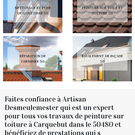
NETTOYAGE ET POSE
PEINTURE SUR TUILE ET
DE GOUTTIÈRE 50
TOITURE 50
RÉPARATION DE
RAVALEMENT DE FAÇADE
CHEMINÉE 50
50
Faites confiance à Artisan
Desmeulemester qui est un expert
pour tous vos travaux de peinture sur
toiture à Carquebut dans le 50480 et
bénéficiez de prestations qui s