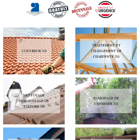
TRAITEMENT ET
COUVREUR 50
CHANGEMENT DE
CHARPENTE 50
NETTOYAGE
RAMONAGE DE
DEMOUSSAGE DE
CHEMINÉE 50
TOITURE 50