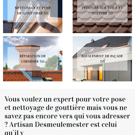
NETTOYAGE ET POSE
PEINTURE SUR TUILE ET
DE GOUTTIÈRE 50
TOITURE 50
RÉPARATION DE
RAVALEMENT DE FAÇADE
CHEMINÉE 50
50
Vous voulez un expert pour votre pose
et nettoyage de gouttière mais vous ne
savez pas encore vers qui vous adresser
? Artisan Desmeulemester est celui
qu`il v