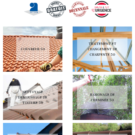
TRAITEMENT ET
COUVREUR 50
CHANGEMENT DE
CHARPENTE 50
NETTOYAGE
RAMONAGE DE
DEMOUSSAGE DE
CHEMINÉE 50
TOITURE 50