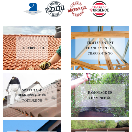
TRAITEMENT ET
COUVREUR 50
CHANGEMENT DE
CHARPENTE 50
NETTOYAGE
RAMONAGE DE
DEMOUSSAGE DE
CHEMINÉE 50
TOITURE 50