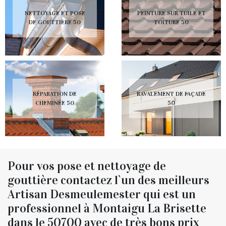
NETTOYAGE ET POSE
PEINTURE SUR TUILE ET
DE GOUTTIÈRE 50
TOITURE 50
RÉPARATION DE
RAVALEMENT DE FAÇADE
CHEMINÉE 50
50
Pour vos pose et nettoyage de
gouttière contactez l`un des meilleurs
Artisan Desmeulemester qui est un
professionnel à Montaigu La Brisette
dans le 50700 avec de très bons prix