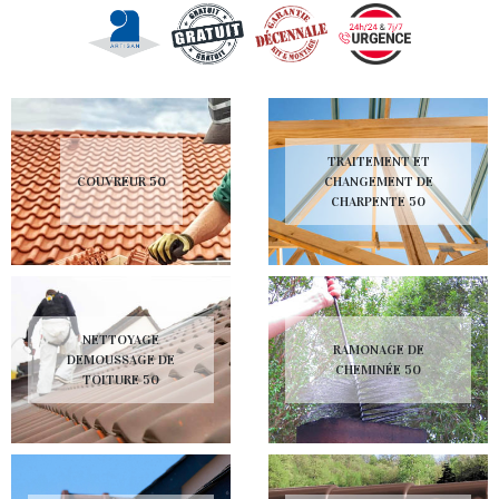
TRAITEMENT ET
COUVREUR 50
CHANGEMENT DE
CHARPENTE 50
NETTOYAGE
RAMONAGE DE
DEMOUSSAGE DE
CHEMINÉE 50
TOITURE 50