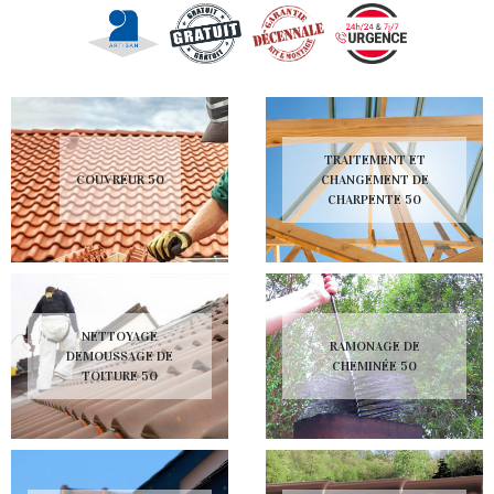
TRAITEMENT ET
COUVREUR 50
CHANGEMENT DE
CHARPENTE 50
NETTOYAGE
RAMONAGE DE
DEMOUSSAGE DE
CHEMINÉE 50
TOITURE 50