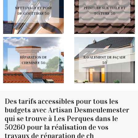
NETTOYAGE ET POSE
PEINTURE SUR TUILE ET
DE GOUTTIÈRE 50
TOITURE 50
RÉPARATION DE
RAVALEMENT DE FAÇADE
CHEMINÉE 50
50
Des tarifs accessibles pour tous les
budgets avec Artisan Desmeulemester
qui se trouve à Les Perques dans le
50260 pour la réalisation de vos
travaux de réparation de ch