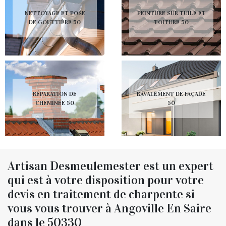
NETTOYAGE ET POSE
PEINTURE SUR TUILE ET
DE GOUTTIÈRE 50
TOITURE 50
RÉPARATION DE
RAVALEMENT DE FAÇADE
CHEMINÉE 50
50
Artisan Desmeulemester est un expert
qui est à votre disposition pour votre
devis en traitement de charpente si
vous vous trouver à Angoville En Saire
dans le 50330