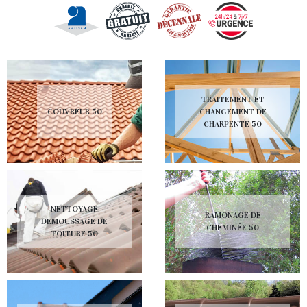
TRAITEMENT ET
COUVREUR 50
CHANGEMENT DE
CHARPENTE 50
NETTOYAGE
RAMONAGE DE
DEMOUSSAGE DE
CHEMINÉE 50
TOITURE 50