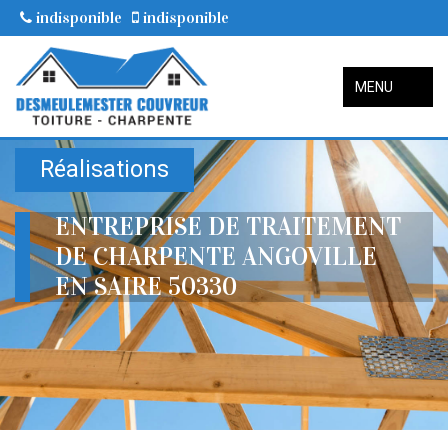
indisponible
indisponible
MENU
Réalisations
ENTREPRISE DE TRAITEMENT
DE CHARPENTE ANGOVILLE
EN SAIRE 50330