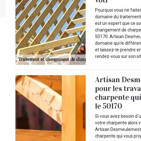
Pourquoi vous ne faites
domaine du traitement
est un expert que ce so
changement de charpent
50170. Artisan Desmeu
domaine qui le différe
et laissez-le prendre e
rendez-vous sur son sit
Artisan Desm
pour les trav
charpente qui
le 50170
Si vous avez besoin d`
votre charpente alors v
Artisan Desmeulemester
charpente qui vous prop