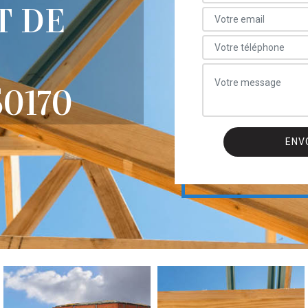
T DE
0170