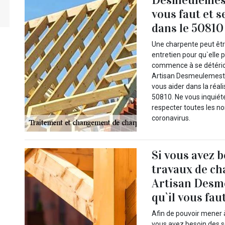
vous faut et s
dans le 50810
Une charpente peut ê
entretien pour qu`elle 
commence à se détérior
Artisan Desmeulemeste
vous aider dans la réal
50810. Ne vous inquié
respecter toutes les n
coronavirus.
Si vous avez 
travaux de c
Artisan Desme
qu`il vous fau
Afin de pouvoir mener
vous avez besoin des se