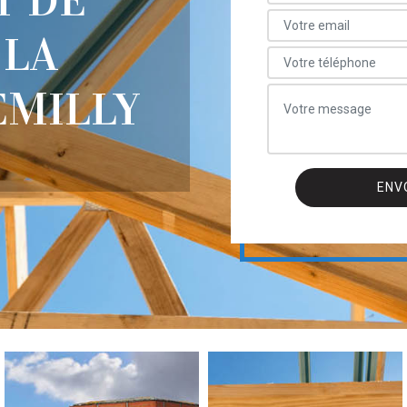
T DE
 LA
EMILLY