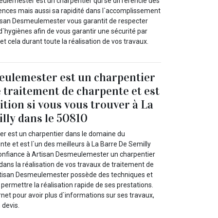
eulemester est un charpentier qui se différencie des
nces mais aussi sa rapidité dans l`accomplissement
tisan Desmeulemester vous garantit de respecter
 d`hygiènes afin de vous garantir une sécurité par
et cela durant toute la réalisation de vos travaux.
eulemester est un charpentier
e traitement de charpente et est
ition si vous vous trouver à La
lly dans le 50810
r est un charpentier dans le domaine du
e et est l`un des meilleurs à La Barre De Semilly
confiance à Artisan Desmeulemester un charpentier
dans la réalisation de vos travaux de traitement de
Artisan Desmeulemester possède des techniques et
 permettre la réalisation rapide de ses prestations.
rnet pour avoir plus d`informations sur ses travaux,
 devis.