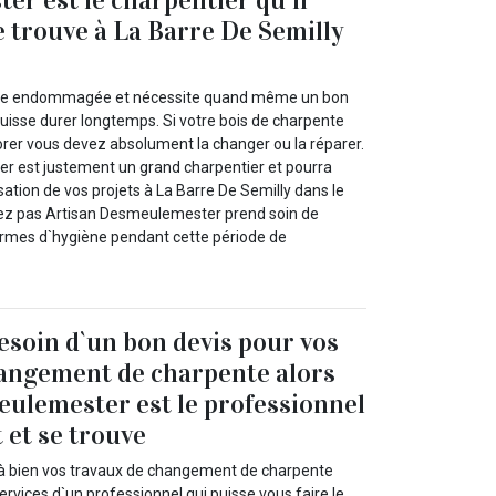
e trouve à La Barre De Semilly
tre endommagée et nécessite quand même un bon
puisse durer longtemps. Si votre bois de charpente
er vous devez absolument la changer ou la réparer.
r est justement un grand charpentier et pourra
isation de vos projets à La Barre De Semilly dans le
tez pas Artisan Desmeulemester prend soin de
ormes d`hygiène pendant cette période de
besoin d`un bon devis pour vos
hangement de charpente alors
ulemester est le professionnel
t et se trouve
 à bien vos travaux de changement de charpente
rvices d`un professionnel qui puisse vous faire le