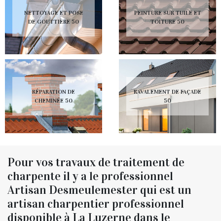
NETTOYAGE ET POSE
PEINTURE SUR TUILE ET
DE GOUTTIÈRE 50
TOITURE 50
RÉPARATION DE
RAVALEMENT DE FAÇADE
CHEMINÉE 50
50
Pour vos travaux de traitement de
charpente il y a le professionnel
Artisan Desmeulemester qui est un
artisan charpentier professionnel
disponible à La Luzerne dans le