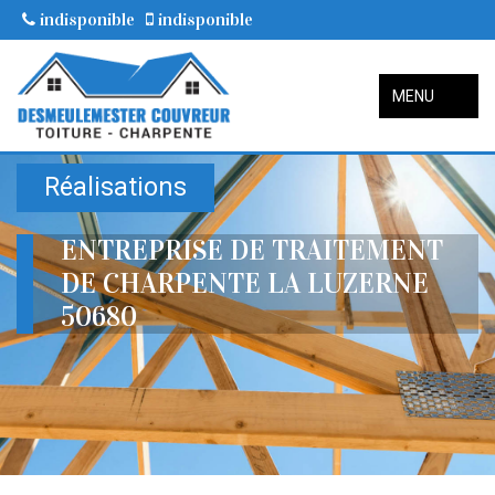
indisponible
indisponible
MENU
Réalisations
ENTREPRISE DE TRAITEMENT
DE CHARPENTE LA LUZERNE
50680