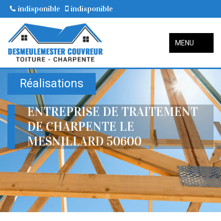
indisponible
indisponible
MENU
Réalisations
ENTREPRISE DE TRAITEMENT
DE CHARPENTE LE
MESNILLARD 50600