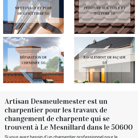
NETTOYAGE ET POSE
PEINTURE SUR TUILE ET
DE GOUTTIÈRE 50
TOITURE 50
RÉPARATION DE
RAVALEMENT DE FAÇADE
CHEMINÉE 50
50
Artisan Desmeulemester est un
charpentier pour les travaux de
changement de charpente qui se
trouvent à Le Mesnillard dans le 50600
Si vous avez besoin d`un charpentier professionnel pour le