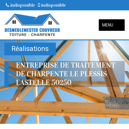
indisponible
indisponible
MENU
Réalisations
ENTREPRISE DE TRAITEMENT
DE CHARPENTE LE PLESSIS
LASTELLE 50250