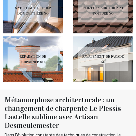
NETTOYAGE ET POSE
PEINTURE SUR TUILE ET
DE GOUTTIÈRE 50
TOITURE 50
RÉPARATION DE
RAVALEMENT DE FAÇADE
CHEMINÉE 50
50
Métamorphose architecturale : un
changement de charpente Le Plessis
Lastelle sublime avec Artisan
Desmeulemester
Dans l'évolution constante des techniques de construction, le