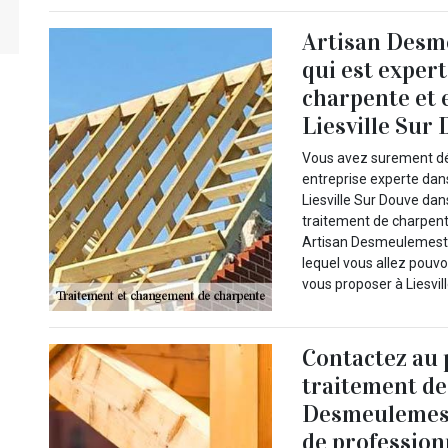
Artisan Desm
qui est exper
charpente et e
Liesville Sur
Vous avez surement dé
entreprise experte dan
Liesville Sur Douve dan
traitement de charpente
Artisan Desmeulemester
lequel vous allez pouvoir
vous proposer à Liesvil
Contactez au p
traitement de
Desmeulemeste
de profession