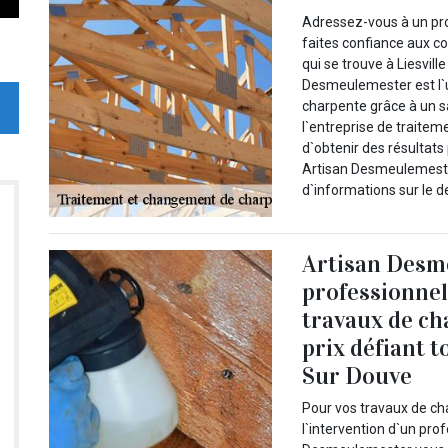
Adressez-vous à un pro
faites confiance aux 
qui se trouve à Liesvil
Desmeulemester est l`u
charpente grâce à un sa
l`entreprise de traite
d`obtenir des résultats 
Artisan Desmeulemester
d`informations sur le dev
Artisan Desm
professionnel 
travaux de ch
prix défiant t
Sur Douve
Pour vos travaux de c
l`intervention d`un prof