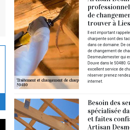
professionnel
de changement
trouver à Lie
Il est important rappe
charpente sont des tach
dans ce domaine. De ce 
de changement de charp
Desmeulemester qui est
Douve dans le 50480. G
excellent service de c
réserver prenez rende
internet.
Besoin des se
spécialisée d
et faites con
Artisan Desm