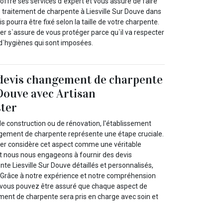
fre ses services d`expert et vous assure de faire
e traitement de charpente à Liesville Sur Douve dans
is pourra être fixé selon la taille de votre charpente.
 s`assure de vous protéger parce qu`il va respecter
 d`hygiènes qui sont imposées.
 devis changement de charpente
 Douve avec Artisan
ter
de construction ou de rénovation, l'établissement
ngement de charpente représente une étape cruciale.
r considère cet aspect comme une véritable
t nous nous engageons à fournir des devis
e Liesville Sur Douve détaillés et personnalisés,
 Grâce à notre expérience et notre compréhension
, vous pouvez être assuré que chaque aspect de
ment de charpente sera pris en charge avec soin et