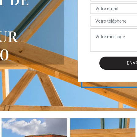
T DE
SUR
80