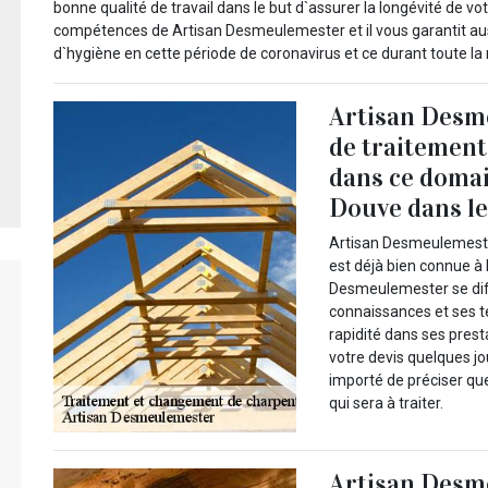
bonne qualité de travail dans le but d`assurer la longévité de v
compétences de Artisan Desmeulemester et il vous garantit au
d`hygiène en cette période de coronavirus et ce durant toute la 
Artisan Desm
de traitement
dans ce domain
Douve dans l
Artisan Desmeulemester
est déjà bien connue à 
Desmeulemester se diff
connaissances et ses t
rapidité dans ses pres
votre devis quelques jo
importé de préciser que
qui sera à traiter.
Artisan Desm