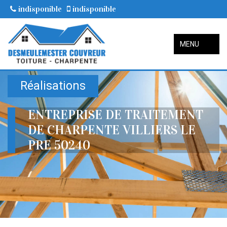
indisponible
indisponible
MENU
Réalisations
ENTREPRISE DE TRAITEMENT
DE CHARPENTE VILLIERS LE
PRE 50240