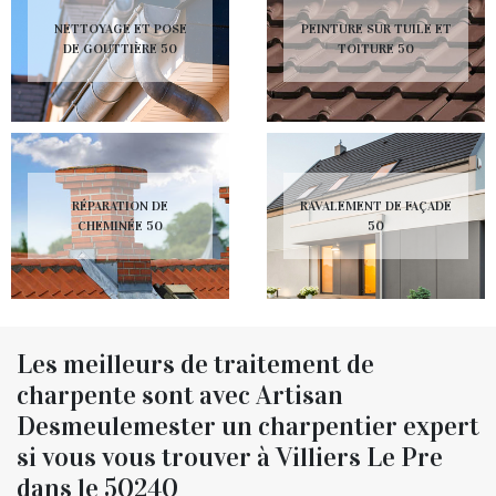
NETTOYAGE ET POSE
PEINTURE SUR TUILE ET
DE GOUTTIÈRE 50
TOITURE 50
RÉPARATION DE
RAVALEMENT DE FAÇADE
CHEMINÉE 50
50
Les meilleurs de traitement de
charpente sont avec Artisan
Desmeulemester un charpentier expert
si vous vous trouver à Villiers Le Pre
dans le 50240