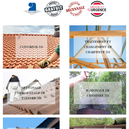
TRAITEMENT ET
COUVREUR 50
CHANGEMENT DE
CHARPENTE 50
NETTOYAGE
RAMONAGE DE
DEMOUSSAGE DE
CHEMINÉE 50
TOITURE 50